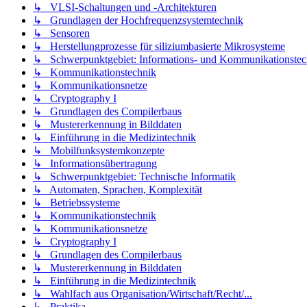
↳ VLSI-Schaltungen und -Architekturen
↳ Grundlagen der Hochfrequenzsystemtechnik
↳ Sensoren
↳ Herstellungprozesse für siliziumbasierte Mikrosysteme
↳ Schwerpunktgebiet: Informations- und Kommunikationstec
↳ Kommunikationstechnik
↳ Kommunikationsnetze
↳ Cryptography I
↳ Grundlagen des Compilerbaus
↳ Mustererkennung in Bilddaten
↳ Einführung in die Medizintechnik
↳ Mobilfunksystemkonzepte
↳ Informationsübertragung
↳ Schwerpunktgebiet: Technische Informatik
↳ Automaten, Sprachen, Komplexität
↳ Betriebssysteme
↳ Kommunikationstechnik
↳ Kommunikationsnetze
↳ Cryptography I
↳ Grundlagen des Compilerbaus
↳ Mustererkennung in Bilddaten
↳ Einführung in die Medizintechnik
↳ Wahlfach aus Organisation/Wirtschaft/Recht/...
↳ Praktika