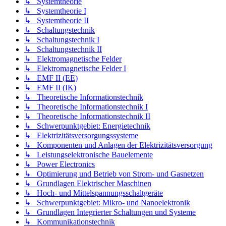
↳ Systemtheorie
↳ Systemtheorie I
↳ Systemtheorie II
↳ Schaltungstechnik
↳ Schaltungstechnik I
↳ Schaltungstechnik II
↳ Elektromagnetische Felder
↳ Elektromagnetische Felder I
↳ EMF II (EE)
↳ EMF II (IK)
↳ Theoretische Informationstechnik
↳ Theoretische Informationstechnik I
↳ Theoretische Informationstechnik II
↳ Schwerpunktgebiet: Energietechnik
↳ Elektrizitätsversorgungssysteme
↳ Komponenten und Anlagen der Elektrizitätsversorgung
↳ Leistungselektronische Bauelemente
↳ Power Electronics
↳ Optimierung und Betrieb von Strom- und Gasnetzen
↳ Grundlagen Elektrischer Maschinen
↳ Hoch- und Mittelspannungsschaltgeräte
↳ Schwerpunktgebiet: Mikro- und Nanoelektronik
↳ Grundlagen Integrierter Schaltungen und Systeme
↳ Kommunikationstechnik