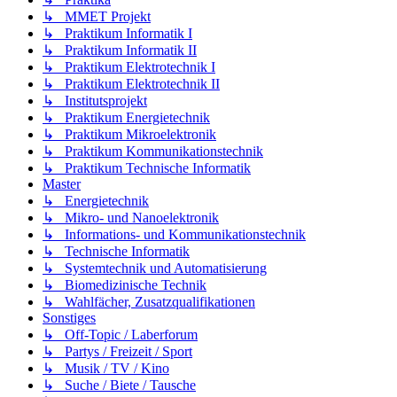
↳ MMET Projekt
↳ Praktikum Informatik I
↳ Praktikum Informatik II
↳ Praktikum Elektrotechnik I
↳ Praktikum Elektrotechnik II
↳ Institutsprojekt
↳ Praktikum Energietechnik
↳ Praktikum Mikroelektronik
↳ Praktikum Kommunikationstechnik
↳ Praktikum Technische Informatik
Master
↳ Energietechnik
↳ Mikro- und Nanoelektronik
↳ Informations- und Kommunikationstechnik
↳ Technische Informatik
↳ Systemtechnik und Automatisierung
↳ Biomedizinische Technik
↳ Wahlfächer, Zusatzqualifikationen
Sonstiges
↳ Off-Topic / Laberforum
↳ Partys / Freizeit / Sport
↳ Musik / TV / Kino
↳ Suche / Biete / Tausche