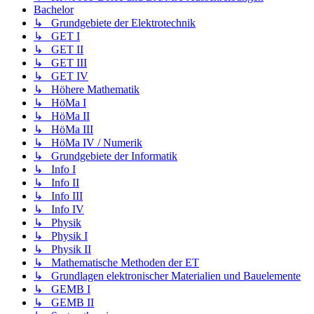
Bachelor
↳ Grundgebiete der Elektrotechnik
↳ GET I
↳ GET II
↳ GET III
↳ GET IV
↳ Höhere Mathematik
↳ HöMa I
↳ HöMa II
↳ HöMa III
↳ HöMa IV / Numerik
↳ Grundgebiete der Informatik
↳ Info I
↳ Info II
↳ Info III
↳ Info IV
↳ Physik
↳ Physik I
↳ Physik II
↳ Mathematische Methoden der ET
↳ Grundlagen elektronischer Materialien und Bauelemente
↳ GEMB I
↳ GEMB II