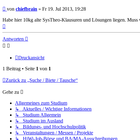
Beitrag
von
chiefbrain
»
Fr 19. Jul 2013, 19:28
Habe hier 10kg alte SysTheo-Klausuren und Lösungen liegen. Muss
Nach
oben
Antworten
Druckansicht
1 Beitrag • Seite
1
von
1
Zurück zu „Suche / Biete / Tausche“
Gehe zu
Allgemeines zum Studium
↳ Aktuelles / Wichtige Informationen
↳ Studium Allgemein
↳ Studium im Ausland
↳ Bildungs- und Hochschulpolitik
↳ Veranstaltungen / Messen / Projekte
↳ HiWi-Job-Börse und BA/MA-Ausschreibungen