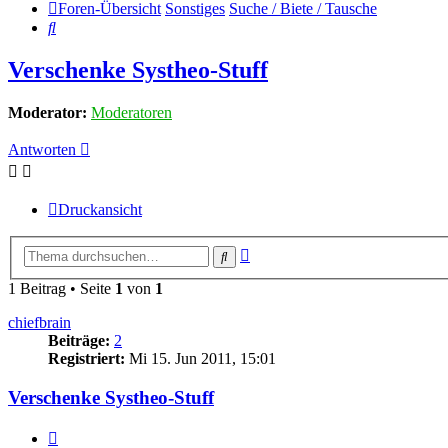
Foren-Übersicht
Sonstiges
Suche / Biete / Tausche
Suche
Verschenke Systheo-Stuff
Moderator:
Moderatoren
Antworten
Druckansicht
Erweiterte
Suche
Suche
1 Beitrag • Seite
1
von
1
chiefbrain
Beiträge:
2
Registriert:
Mi 15. Jun 2011, 15:01
Verschenke Systheo-Stuff
Zitat