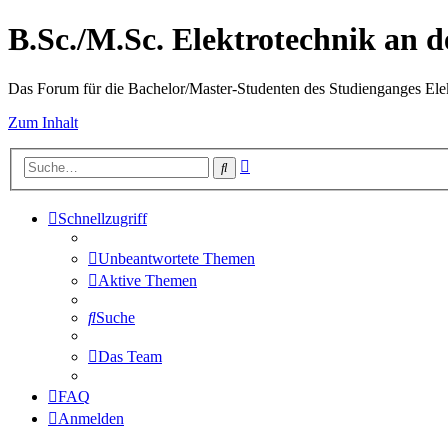
B.Sc./M.Sc. Elektrotechnik an
Das Forum für die Bachelor/Master-Studenten des Studienganges Elek
Zum Inhalt
Erweiterte
Suche
Suche
Schnellzugriff
Unbeantwortete Themen
Aktive Themen
Suche
Das Team
FAQ
Anmelden