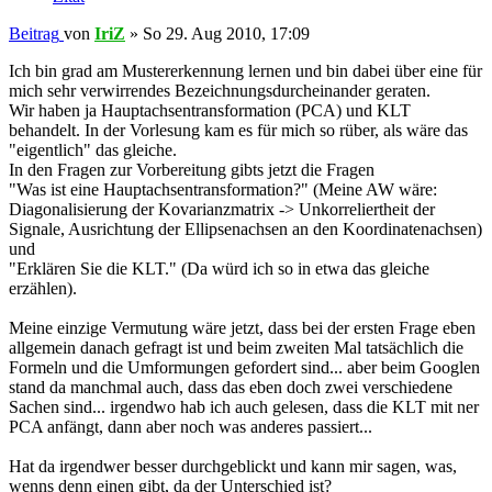
Beitrag
von
IriZ
»
So 29. Aug 2010, 17:09
Ich bin grad am Mustererkennung lernen und bin dabei über eine für
mich sehr verwirrendes Bezeichnungsdurcheinander geraten.
Wir haben ja Hauptachsentransformation (PCA) und KLT
behandelt. In der Vorlesung kam es für mich so rüber, als wäre das
"eigentlich" das gleiche.
In den Fragen zur Vorbereitung gibts jetzt die Fragen
"Was ist eine Hauptachsentransformation?" (Meine AW wäre:
Diagonalisierung der Kovarianzmatrix -> Unkorreliertheit der
Signale, Ausrichtung der Ellipsenachsen an den Koordinatenachsen)
und
"Erklären Sie die KLT." (Da würd ich so in etwa das gleiche
erzählen).
Meine einzige Vermutung wäre jetzt, dass bei der ersten Frage eben
allgemein danach gefragt ist und beim zweiten Mal tatsächlich die
Formeln und die Umformungen gefordert sind... aber beim Googlen
stand da manchmal auch, dass das eben doch zwei verschiedene
Sachen sind... irgendwo hab ich auch gelesen, dass die KLT mit ner
PCA anfängt, dann aber noch was anderes passiert...
Hat da irgendwer besser durchgeblickt und kann mir sagen, was,
wenns denn einen gibt, da der Unterschied ist?