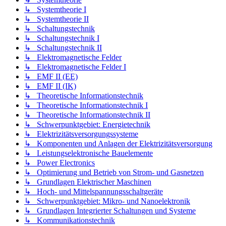
↳ Systemtheorie I
↳ Systemtheorie II
↳ Schaltungstechnik
↳ Schaltungstechnik I
↳ Schaltungstechnik II
↳ Elektromagnetische Felder
↳ Elektromagnetische Felder I
↳ EMF II (EE)
↳ EMF II (IK)
↳ Theoretische Informationstechnik
↳ Theoretische Informationstechnik I
↳ Theoretische Informationstechnik II
↳ Schwerpunktgebiet: Energietechnik
↳ Elektrizitätsversorgungssysteme
↳ Komponenten und Anlagen der Elektrizitätsversorgung
↳ Leistungselektronische Bauelemente
↳ Power Electronics
↳ Optimierung und Betrieb von Strom- und Gasnetzen
↳ Grundlagen Elektrischer Maschinen
↳ Hoch- und Mittelspannungsschaltgeräte
↳ Schwerpunktgebiet: Mikro- und Nanoelektronik
↳ Grundlagen Integrierter Schaltungen und Systeme
↳ Kommunikationstechnik