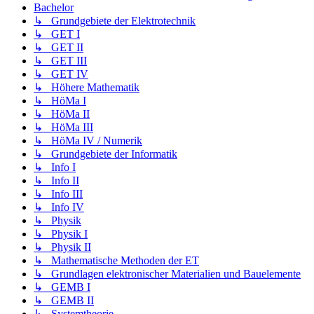
Bachelor
↳ Grundgebiete der Elektrotechnik
↳ GET I
↳ GET II
↳ GET III
↳ GET IV
↳ Höhere Mathematik
↳ HöMa I
↳ HöMa II
↳ HöMa III
↳ HöMa IV / Numerik
↳ Grundgebiete der Informatik
↳ Info I
↳ Info II
↳ Info III
↳ Info IV
↳ Physik
↳ Physik I
↳ Physik II
↳ Mathematische Methoden der ET
↳ Grundlagen elektronischer Materialien und Bauelemente
↳ GEMB I
↳ GEMB II
↳ Systemtheorie