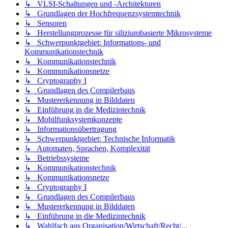
↳ VLSI-Schaltungen und -Architekturen
↳ Grundlagen der Hochfrequenzsystemtechnik
↳ Sensoren
↳ Herstellungprozesse für siliziumbasierte Mikrosysteme
↳ Schwerpunktgebiet: Informations- und
Kommunikationstechnik
↳ Kommunikationstechnik
↳ Kommunikationsnetze
↳ Cryptography I
↳ Grundlagen des Compilerbaus
↳ Mustererkennung in Bilddaten
↳ Einführung in die Medizintechnik
↳ Mobilfunksystemkonzepte
↳ Informationsübertragung
↳ Schwerpunktgebiet: Technische Informatik
↳ Automaten, Sprachen, Komplexität
↳ Betriebssysteme
↳ Kommunikationstechnik
↳ Kommunikationsnetze
↳ Cryptography I
↳ Grundlagen des Compilerbaus
↳ Mustererkennung in Bilddaten
↳ Einführung in die Medizintechnik
↳ Wahlfach aus Organisation/Wirtschaft/Recht/...