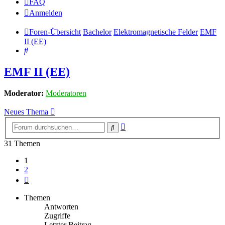
FAQ
Anmelden
Foren-Übersicht
Bachelor
Elektromagnetische Felder
EMF
II (EE)
Suche
EMF II (EE)
Moderator:
Moderatoren
Neues Thema
Erweiterte
Suche
Suche
31 Themen
1
2
Nächste
Themen
Antworten
Zugriffe
Letzter Beitrag