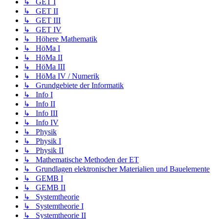
↳ GET I
↳ GET II
↳ GET III
↳ GET IV
↳ Höhere Mathematik
↳ HöMa I
↳ HöMa II
↳ HöMa III
↳ HöMa IV / Numerik
↳ Grundgebiete der Informatik
↳ Info I
↳ Info II
↳ Info III
↳ Info IV
↳ Physik
↳ Physik I
↳ Physik II
↳ Mathematische Methoden der ET
↳ Grundlagen elektronischer Materialien und Bauelemente
↳ GEMB I
↳ GEMB II
↳ Systemtheorie
↳ Systemtheorie I
↳ Systemtheorie II