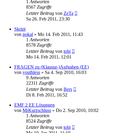
1
Antworten
8567
Zugriffe
Letzter Beitrag
von
ZeTa
Sa 26. Feb 2011, 23:30
Skript
von
pokal
» Mo 14. Feb 2011, 11:43
1
Antworten
8578
Zugriffe
Letzter Beitrag
von
tobi
Mo 14. Feb 2011, 12:01
FRAGEN zu (Klausur-)Aufgaben (EE)
von
youthless
» Sa 4. Sep 2010, 16:03
9
Antworten
22311
Zugriffe
Letzter Beitrag
von
Bers
Di 8. Feb 2011, 16:52
EMF 2 EE Lösungen
von
MrKurzschluss
» Do 2. Sep 2010, 10:02
1
Antworten
8524
Zugriffe
Letzter Beitrag
von
tobi
Mo 10. Jan 2011, 11:19