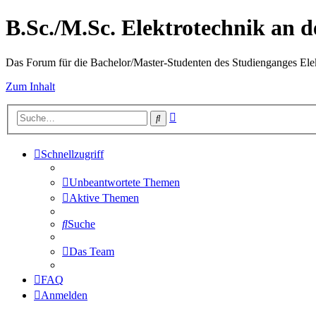
B.Sc./M.Sc. Elektrotechnik an
Das Forum für die Bachelor/Master-Studenten des Studienganges Elek
Zum Inhalt
Erweiterte
Suche
Suche
Schnellzugriff
Unbeantwortete Themen
Aktive Themen
Suche
Das Team
FAQ
Anmelden