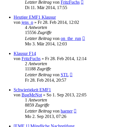
Letzter Beitrag
von
FritzFuchs
Di 11. Mär 2014, 17:55
Heutige EMF1 Klausur
von
jens_o
» Fr 28. Feb 2014, 12:02
4
Antworten
15556
Zugriffe
Letzter Beitrag
von
on_the_run
Mo 3. Mär 2014, 12:03
Klausur F14
von
FritzFuchs
» Fr 28. Feb 2014, 12:14
2
Antworten
11188
Zugriffe
Letzter Beitrag
von
STL
Fr 28. Feb 2014, 20:57
Schwierigkeit EMF1
von
BugMeNot
» So 1. Sep 2013, 22:05
1
Antworten
8859
Zugriffe
Letzter Beitrag
von
haener
Mo 2. Sep 2013, 07:26
[EMF 1] Mündliche Nachprüfung