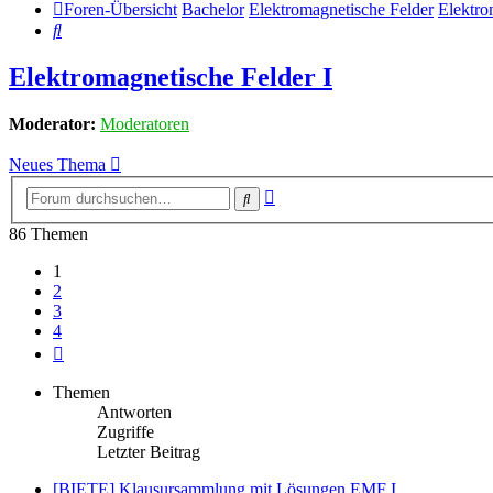
Foren-Übersicht
Bachelor
Elektromagnetische Felder
Elektro
Suche
Elektromagnetische Felder I
Moderator:
Moderatoren
Neues Thema
Erweiterte
Suche
Suche
86 Themen
1
2
3
4
Nächste
Themen
Antworten
Zugriffe
Letzter Beitrag
[BIETE] Klausursammlung mit Lösungen EMF I