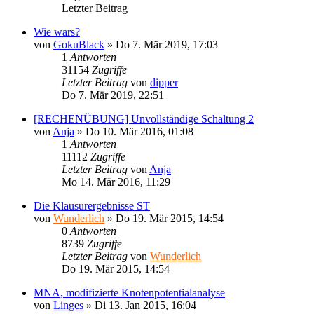
Letzter Beitrag
Wie wars?
von
GokuBlack
» Do 7. Mär 2019, 17:03
1
Antworten
31154
Zugriffe
Letzter Beitrag
von
dipper
Do 7. Mär 2019, 22:51
[RECHENÜBUNG] Unvollständige Schaltung 2
von
Anja
» Do 10. Mär 2016, 01:08
1
Antworten
11112
Zugriffe
Letzter Beitrag
von
Anja
Mo 14. Mär 2016, 11:29
Die Klausurergebnisse ST
von
Wunderlich
» Do 19. Mär 2015, 14:54
0
Antworten
8739
Zugriffe
Letzter Beitrag
von
Wunderlich
Do 19. Mär 2015, 14:54
MNA, modifizierte Knotenpotentialanalyse
von
Linges
» Di 13. Jan 2015, 16:04