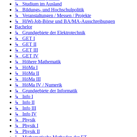
↳ Studium im Ausland
↳ Bildungs- und Hochschulpolitik
↳ Veranstaltungen / Messen / Projekte
↳ HiWi-Job-Börse und BA/MA-Ausschreibungen
Bachelor
↳ Grundgebiete der Elektrotechnik
↳ GET I
↳ GET II
↳ GET III
↳ GET IV
↳ Höhere Mathematik
↳ HöMa I
↳ HöMa II
↳ HöMa III
↳ HöMa IV / Numerik
↳ Grundgebiete der Informatik
↳ Info I
↳ Info II
↳ Info III
↳ Info IV
↳ Physik
↳ Physik I
↳ Physik II