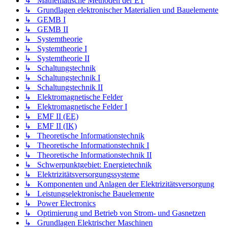
↳ Mathematische Methoden der ET
↳ Grundlagen elektronischer Materialien und Bauelemente
↳ GEMB I
↳ GEMB II
↳ Systemtheorie
↳ Systemtheorie I
↳ Systemtheorie II
↳ Schaltungstechnik
↳ Schaltungstechnik I
↳ Schaltungstechnik II
↳ Elektromagnetische Felder
↳ Elektromagnetische Felder I
↳ EMF II (EE)
↳ EMF II (IK)
↳ Theoretische Informationstechnik
↳ Theoretische Informationstechnik I
↳ Theoretische Informationstechnik II
↳ Schwerpunktgebiet: Energietechnik
↳ Elektrizitätsversorgungssysteme
↳ Komponenten und Anlagen der Elektrizitätsversorgung
↳ Leistungselektronische Bauelemente
↳ Power Electronics
↳ Optimierung und Betrieb von Strom- und Gasnetzen
↳ Grundlagen Elektrischer Maschinen