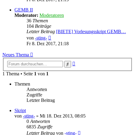
GEMB II
Moderator:
Moderatoren
36
Themen
104
Beiträge
Letzter Beitrag
[BIETE] Vorlesungsskript GEMB…
Neuester
von
-sting-
Beitrag
Fr 8. Dez 2017, 21:18
Neues Thema
Erweiterte
Suche
Suche
1 Thema • Seite
1
von
1
Themen
Antworten
Zugriffe
Letzter Beitrag
Skript
von
-sting-
» Mi 18. Dez 2013, 08:05
0
Antworten
6835
Zugriffe
Letzter Beitrag
von
-sting-