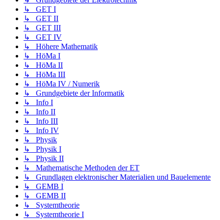
↳ GET I
↳ GET II
↳ GET III
↳ GET IV
↳ Höhere Mathematik
↳ HöMa I
↳ HöMa II
↳ HöMa III
↳ HöMa IV / Numerik
↳ Grundgebiete der Informatik
↳ Info I
↳ Info II
↳ Info III
↳ Info IV
↳ Physik
↳ Physik I
↳ Physik II
↳ Mathematische Methoden der ET
↳ Grundlagen elektronischer Materialien und Bauelemente
↳ GEMB I
↳ GEMB II
↳ Systemtheorie
↳ Systemtheorie I