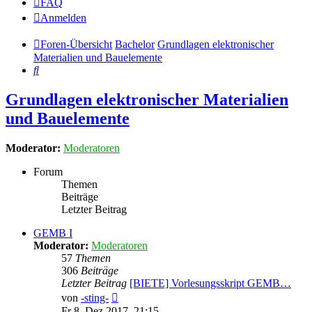
FAQ
Anmelden
Foren-Übersicht
Bachelor
Grundlagen elektronischer
Materialien und Bauelemente
Suche
Grundlagen elektronischer Materialien
und Bauelemente
Moderator:
Moderatoren
Forum
Themen
Beiträge
Letzter Beitrag
GEMB I
Moderator:
Moderatoren
57
Themen
306
Beiträge
Letzter Beitrag
[BIETE] Vorlesungsskript GEMB…
Neuester
von
-sting-
Beitrag
Fr 8. Dez 2017, 21:15