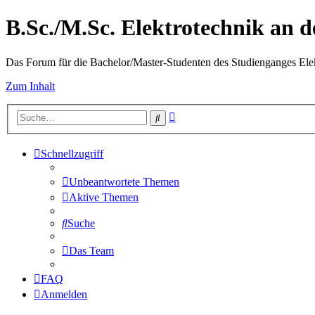
B.Sc./M.Sc. Elektrotechnik an
Das Forum für die Bachelor/Master-Studenten des Studienganges Elek
Zum Inhalt
Erweiterte
Suche
Suche
Schnellzugriff
Unbeantwortete Themen
Aktive Themen
Suche
Das Team
FAQ
Anmelden