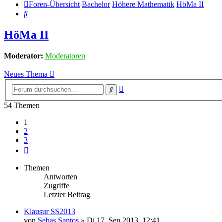
Foren-Übersicht
Bachelor
Höhere Mathematik
HöMa II
Suche
HöMa II
Moderator:
Moderatoren
Neues Thema
Erweiterte
Suche
Suche
54 Themen
1
2
3
Nächste
Themen
Antworten
Zugriffe
Letzter Beitrag
Klausur SS2013
von
Sebas Santos
» Di 17. Sep 2013, 12:41