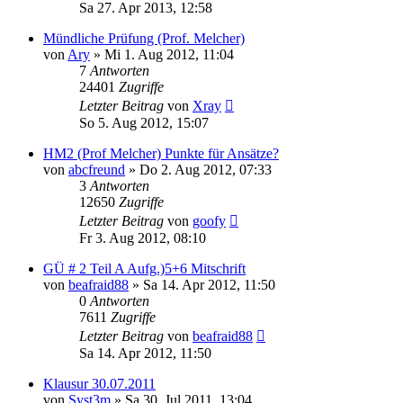
Sa 27. Apr 2013, 12:58
Mündliche Prüfung (Prof. Melcher)
von
Ary
» Mi 1. Aug 2012, 11:04
7
Antworten
24401
Zugriffe
Letzter Beitrag
von
Xray
So 5. Aug 2012, 15:07
HM2 (Prof Melcher) Punkte für Ansätze?
von
abcfreund
» Do 2. Aug 2012, 07:33
3
Antworten
12650
Zugriffe
Letzter Beitrag
von
goofy
Fr 3. Aug 2012, 08:10
GÜ # 2 Teil A Aufg.)5+6 Mitschrift
von
beafraid88
» Sa 14. Apr 2012, 11:50
0
Antworten
7611
Zugriffe
Letzter Beitrag
von
beafraid88
Sa 14. Apr 2012, 11:50
Klausur 30.07.2011
von
Syst3m
» Sa 30. Jul 2011, 13:04