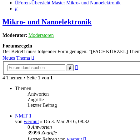
Foren-Übersicht
Master
Mikro- und Nanoelektronik
Suche
Mikro- und Nanoelektronik
Moderator:
Moderatoren
Forumsregeln
Der Betreff muss folgender Form genügen: "[FACHKÜRZEL] The
Neues Thema
Erweiterte
Suche
Suche
4 Themen • Seite
1
von
1
Themen
Antworten
Zugriffe
Letzter Beitrag
NMIT 1
von
wermut
» Do 3. Mär 2016, 08:32
0
Antworten
39096
Zugriffe
Letzter Beitrag
von
wermut