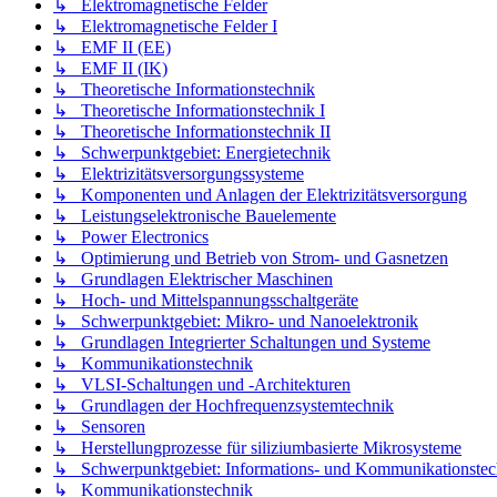
↳ Elektromagnetische Felder
↳ Elektromagnetische Felder I
↳ EMF II (EE)
↳ EMF II (IK)
↳ Theoretische Informationstechnik
↳ Theoretische Informationstechnik I
↳ Theoretische Informationstechnik II
↳ Schwerpunktgebiet: Energietechnik
↳ Elektrizitätsversorgungssysteme
↳ Komponenten und Anlagen der Elektrizitätsversorgung
↳ Leistungselektronische Bauelemente
↳ Power Electronics
↳ Optimierung und Betrieb von Strom- und Gasnetzen
↳ Grundlagen Elektrischer Maschinen
↳ Hoch- und Mittelspannungsschaltgeräte
↳ Schwerpunktgebiet: Mikro- und Nanoelektronik
↳ Grundlagen Integrierter Schaltungen und Systeme
↳ Kommunikationstechnik
↳ VLSI-Schaltungen und -Architekturen
↳ Grundlagen der Hochfrequenzsystemtechnik
↳ Sensoren
↳ Herstellungprozesse für siliziumbasierte Mikrosysteme
↳ Schwerpunktgebiet: Informations- und Kommunikationstec
↳ Kommunikationstechnik