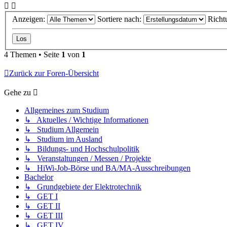
Anzeigen:
Sortiere nach:
Richt
4 Themen • Seite
1
von
1
Zurück zur Foren-Übersicht
Gehe zu
Allgemeines zum Studium
↳ Aktuelles / Wichtige Informationen
↳ Studium Allgemein
↳ Studium im Ausland
↳ Bildungs- und Hochschulpolitik
↳ Veranstaltungen / Messen / Projekte
↳ HiWi-Job-Börse und BA/MA-Ausschreibungen
Bachelor
↳ Grundgebiete der Elektrotechnik
↳ GET I
↳ GET II
↳ GET III
↳ GET IV