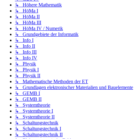
↳ Höhere Mathematik
↳ HöMa I
↳ HöMa II
↳ HöMa III
↳ HöMa IV / Numerik
↳ Grundgebiete der Informatik
↳ Info I
↳ Info II
↳ Info III
↳ Info IV
↳ Physik
↳ Physik I
↳ Physik II
↳ Mathematische Methoden der ET
↳ Grundlagen elektronischer Materialien und Bauelemente
↳ GEMB I
↳ GEMB II
↳ Systemtheorie
↳ Systemtheorie I
↳ Systemtheorie II
↳ Schaltungstechnik
↳ Schaltungstechnik I
↳ Schaltungstechnik II