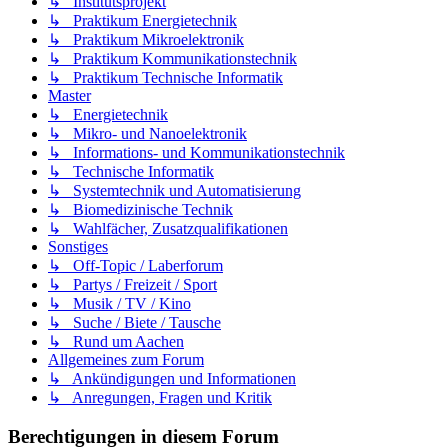
↳ Institutsprojekt
↳ Praktikum Energietechnik
↳ Praktikum Mikroelektronik
↳ Praktikum Kommunikationstechnik
↳ Praktikum Technische Informatik
Master
↳ Energietechnik
↳ Mikro- und Nanoelektronik
↳ Informations- und Kommunikationstechnik
↳ Technische Informatik
↳ Systemtechnik und Automatisierung
↳ Biomedizinische Technik
↳ Wahlfächer, Zusatzqualifikationen
Sonstiges
↳ Off-Topic / Laberforum
↳ Partys / Freizeit / Sport
↳ Musik / TV / Kino
↳ Suche / Biete / Tausche
↳ Rund um Aachen
Allgemeines zum Forum
↳ Ankündigungen und Informationen
↳ Anregungen, Fragen und Kritik
Berechtigungen in diesem Forum