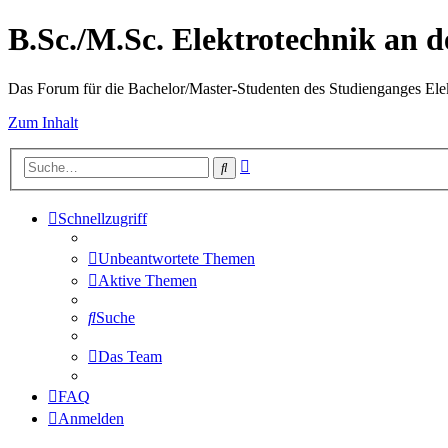
B.Sc./M.Sc. Elektrotechnik an
Das Forum für die Bachelor/Master-Studenten des Studienganges Elek
Zum Inhalt
Erweiterte
Suche
Suche
Schnellzugriff
Unbeantwortete Themen
Aktive Themen
Suche
Das Team
FAQ
Anmelden