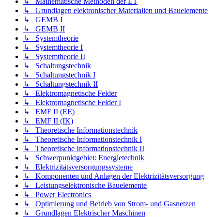
↳ Mathematische Methoden der ET
↳ Grundlagen elektronischer Materialien und Bauelemente
↳ GEMB I
↳ GEMB II
↳ Systemtheorie
↳ Systemtheorie I
↳ Systemtheorie II
↳ Schaltungstechnik
↳ Schaltungstechnik I
↳ Schaltungstechnik II
↳ Elektromagnetische Felder
↳ Elektromagnetische Felder I
↳ EMF II (EE)
↳ EMF II (IK)
↳ Theoretische Informationstechnik
↳ Theoretische Informationstechnik I
↳ Theoretische Informationstechnik II
↳ Schwerpunktgebiet: Energietechnik
↳ Elektrizitätsversorgungssysteme
↳ Komponenten und Anlagen der Elektrizitätsversorgung
↳ Leistungselektronische Bauelemente
↳ Power Electronics
↳ Optimierung und Betrieb von Strom- und Gasnetzen
↳ Grundlagen Elektrischer Maschinen