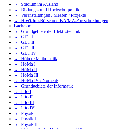
↳ Studium im Ausland
↳ Bildungs- und Hochschulpolitik
↳ Veranstaltungen / Messen / Projekte
↳ HiWi-Job-Börse und BA/MA-Ausschreibungen
Bachelor
↳ Grundgebiete der Elektrotechnik
↳ GET I
↳ GET II
↳ GET III
↳ GET IV
↳ Höhere Mathematik
↳ HöMa I
↳ HöMa II
↳ HöMa III
↳ HöMa IV / Numerik
↳ Grundgebiete der Informatik
↳ Info I
↳ Info II
↳ Info III
↳ Info IV
↳ Physik
↳ Physik I
↳ Physik II