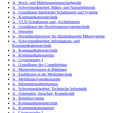
↳ Hoch- und Mittelspannungsschaltgeräte
↳ Schwerpunktgebiet: Mikro- und Nanoelektronik
↳ Grundlagen Integrierter Schaltungen und Systeme
↳ Kommunikationstechnik
↳ VLSI-Schaltungen und -Architekturen
↳ Grundlagen der Hochfrequenzsystemtechnik
↳ Sensoren
↳ Herstellungprozesse für siliziumbasierte Mikrosysteme
↳ Schwerpunktgebiet: Informations- und
Kommunikationstechnik
↳ Kommunikationstechnik
↳ Kommunikationsnetze
↳ Cryptography I
↳ Grundlagen des Compilerbaus
↳ Mustererkennung in Bilddaten
↳ Einführung in die Medizintechnik
↳ Mobilfunksystemkonzepte
↳ Informationsübertragung
↳ Schwerpunktgebiet: Technische Informatik
↳ Automaten, Sprachen, Komplexität
↳ Betriebssysteme
↳ Kommunikationstechnik
↳ Kommunikationsnetze
↳ Cryptography I