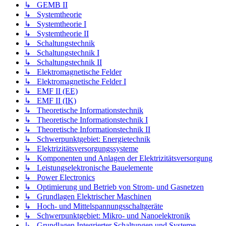
↳ GEMB II
↳ Systemtheorie
↳ Systemtheorie I
↳ Systemtheorie II
↳ Schaltungstechnik
↳ Schaltungstechnik I
↳ Schaltungstechnik II
↳ Elektromagnetische Felder
↳ Elektromagnetische Felder I
↳ EMF II (EE)
↳ EMF II (IK)
↳ Theoretische Informationstechnik
↳ Theoretische Informationstechnik I
↳ Theoretische Informationstechnik II
↳ Schwerpunktgebiet: Energietechnik
↳ Elektrizitätsversorgungssysteme
↳ Komponenten und Anlagen der Elektrizitätsversorgung
↳ Leistungselektronische Bauelemente
↳ Power Electronics
↳ Optimierung und Betrieb von Strom- und Gasnetzen
↳ Grundlagen Elektrischer Maschinen
↳ Hoch- und Mittelspannungsschaltgeräte
↳ Schwerpunktgebiet: Mikro- und Nanoelektronik
↳ Grundlagen Integrierter Schaltungen und Systeme