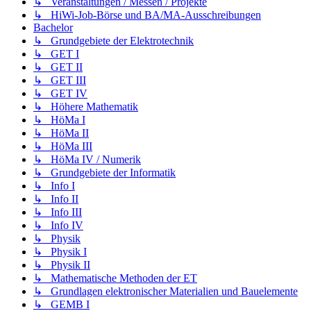
↳ Veranstaltungen / Messen / Projekte
↳ HiWi-Job-Börse und BA/MA-Ausschreibungen
Bachelor
↳ Grundgebiete der Elektrotechnik
↳ GET I
↳ GET II
↳ GET III
↳ GET IV
↳ Höhere Mathematik
↳ HöMa I
↳ HöMa II
↳ HöMa III
↳ HöMa IV / Numerik
↳ Grundgebiete der Informatik
↳ Info I
↳ Info II
↳ Info III
↳ Info IV
↳ Physik
↳ Physik I
↳ Physik II
↳ Mathematische Methoden der ET
↳ Grundlagen elektronischer Materialien und Bauelemente
↳ GEMB I