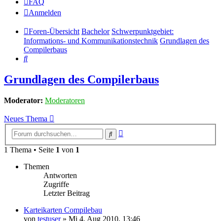
FAQ
Anmelden
Foren-Übersicht
Bachelor
Schwerpunktgebiet:
Informations- und Kommunikationstechnik
Grundlagen des
Compilerbaus
Suche
Grundlagen des Compilerbaus
Moderator:
Moderatoren
Neues Thema
Erweiterte
Suche
Suche
1 Thema • Seite
1
von
1
Themen
Antworten
Zugriffe
Letzter Beitrag
Karteikarten Compilebau
von
testuser
» Mi 4. Aug 2010, 13:46