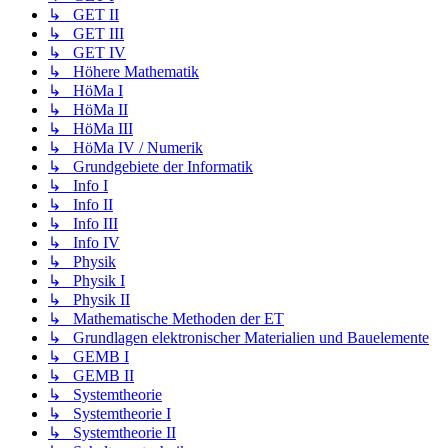
↳ GET II
↳ GET III
↳ GET IV
↳ Höhere Mathematik
↳ HöMa I
↳ HöMa II
↳ HöMa III
↳ HöMa IV / Numerik
↳ Grundgebiete der Informatik
↳ Info I
↳ Info II
↳ Info III
↳ Info IV
↳ Physik
↳ Physik I
↳ Physik II
↳ Mathematische Methoden der ET
↳ Grundlagen elektronischer Materialien und Bauelemente
↳ GEMB I
↳ GEMB II
↳ Systemtheorie
↳ Systemtheorie I
↳ Systemtheorie II