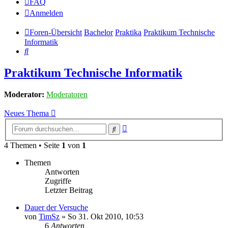
FAQ
Anmelden
Foren-Übersicht
Bachelor
Praktika
Praktikum Technische
Informatik
Suche
Praktikum Technische Informatik
Moderator:
Moderatoren
Neues Thema
Erweiterte
Suche
Suche
4 Themen • Seite
1
von
1
Themen
Antworten
Zugriffe
Letzter Beitrag
Dauer der Versuche
von
TimSz
» So 31. Okt 2010, 10:53
6
Antworten